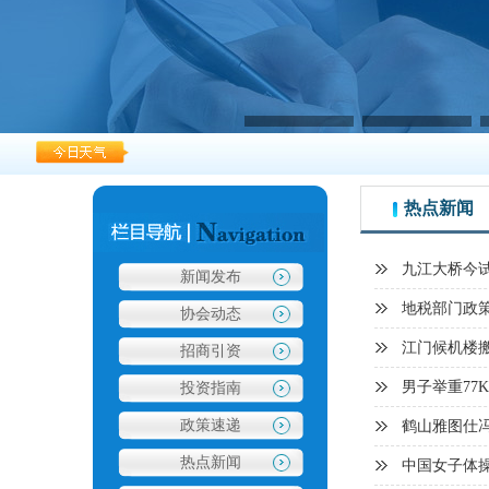
热点新闻
九江大桥今试
新闻发布
地税部门政
协会动态
江门候机楼
招商引资
男子举重77
投资指南
政策速递
鹤山雅图仕
热点新闻
中国女子体