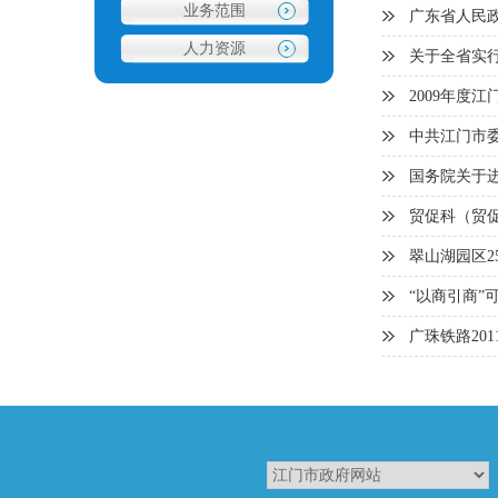
业务范围
广东省人民
人力资源
关于全省实
2009年度
中共江门市委
1
2
国务院关于
贸促科（贸
翠山湖园区2
“以商引商”
广珠铁路20