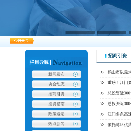
招商引资
鹤山市以最
新闻发布
重磅！江门要建
协会动态
总投资近30
招商引资
总投资近30
投资指南
政策速递
江门多条高
热点新闻
依托湾区优势