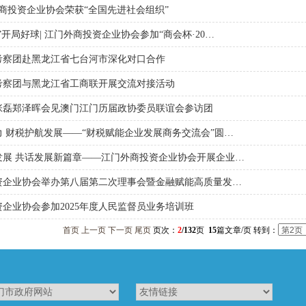
外商投资企业协会荣获“全国先进社会组织”
”开局好球| 江门外商投资企业协会参加“商会杯·20…
考察团赴黑龙江省七台河市深化对口合作
考察团与黑龙江省工商联开展交流对接活动
1
2
3
4
5
张磊郑泽晖会见澳门江门历届政协委员联谊会参访团
 财税护航发展——“财税赋能企业发展商务交流会”圆…
发展 共话发展新篇章——江门外商投资企业协会开展企业…
资企业协会举办第八届第二次理事会暨金融赋能高质量发…
企业协会参加2025年度人民监督员业务培训班
首页
上一页
下一页
尾页
页次：
2
/132
页
15
篇文章/页 转到：