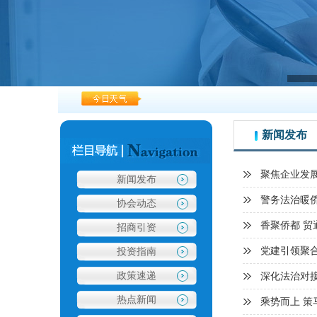
新闻发布
聚焦企业发
新闻发布
警务法治暖
协会动态
香聚侨都 
招商引资
党建引领聚
投资指南
政策速递
深化法治对
热点新闻
乘势而上 