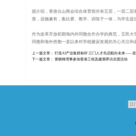
据介绍，香港台山商会综合体育馆共有五层，一层二层各
善，设施兼有，集比赛、教学、训练于一体，为学生提
作为改革开放初期海内外同胞合作办学的典范，五邑大
同胞和海外侨胞一直以来对学校建设发展的关心关注和
上一篇文章：
打造AI产业集群标杆 江门人才岛启航向未来——首
下一篇文章：
黄晓锋理事参加香港工程及建测界访京团活动