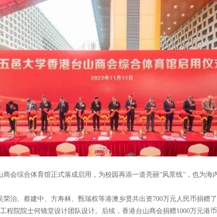
1
2
3
4
5
台山商会综合体育馆正式落成启用，为校园再添一道亮丽“风景线”，也为
、吴荣治、蔡建中、方寿林、甄瑞权等港澳乡贤共出资700万元人民币捐
国工程院院士何镜堂设计团队设计。后续，香港台山商会捐赠1000万元港