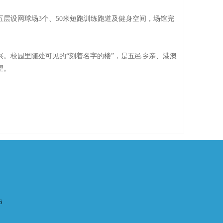
五层设网球场3个、50米短跑训练跑道及健身空间，场馆完
。校园里随处可见的“刻着名字的楼”，是五邑乡亲、港澳
望。
6