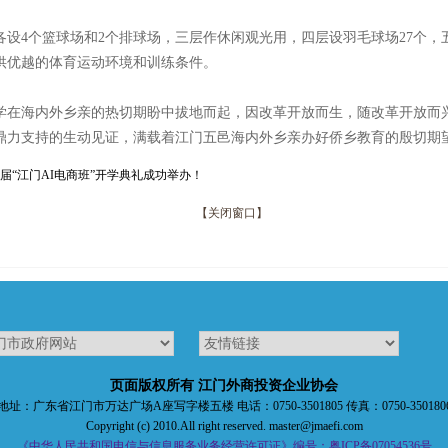
设4个篮球场和2个排球场，三层作休闲观光用，四层设羽毛球场27个，
供优越的体育运动环境和训练条件。
学在海内外乡亲的热切期盼中拔地而起，因改革开放而生，随改革开放而兴
鼎力支持的生动见证，满载着江门五邑海内外乡亲办好侨乡教育的殷切期
届“江门AI电商班”开学典礼成功举办！
【关闭窗口】
页面版权所有 江门外商投资企业协会
地址：广东省江门市万达广场A座写字楼五楼 电话：0750-3501805 传真：0750-350180
Copyright (c) 2010.All right reserved. master@jmaefi.com
《中华人民共和国电信与信息服务业务经营许可证》编号：粤ICP备07054536号